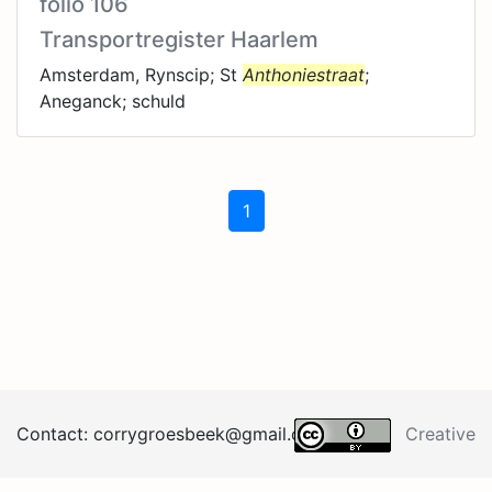
folio 106
Transportregister Haarlem
Amsterdam, Rynscip; St
Anthoniestraat
;
Aneganck; schuld
1
Contact:
corrygroesb
eek@
gma
il.
co
m
Creative