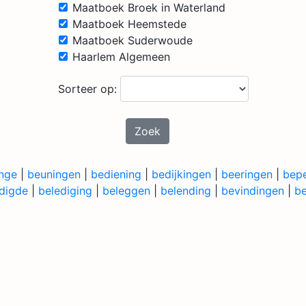
Maatboek Broek in Waterland
Maatboek Heemstede
Maatboek Suderwoude
Haarlem Algemeen
Sorteer op:
Zoek
inge
|
beuningen
|
bediening
|
bedijkingen
|
beeringen
|
bep
digde
|
belediging
|
beleggen
|
belending
|
bevindingen
|
be