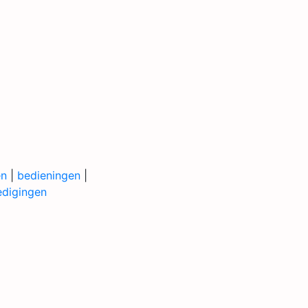
en
|
bedieningen
|
edigingen