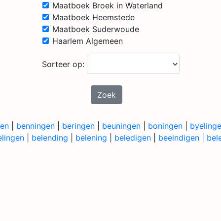
Maatboek Broek in Waterland
Maatboek Heemstede
Maatboek Suderwoude
Haarlem Algemeen
Sorteer op:
Zoek
gen
|
benningen
|
beringen
|
beuningen
|
boningen
|
byeling
lingen
|
belending
|
belening
|
beledigen
|
beeindigen
|
bel