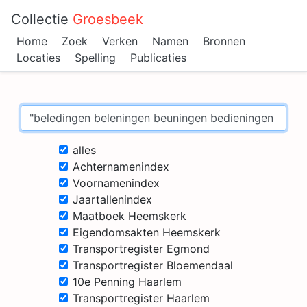
Collectie
Groesbeek
Home
Zoek
Verken
Namen
Bronnen
Locaties
Spelling
Publicaties
alles
Achternamenindex
Voornamenindex
Jaartallenindex
Maatboek Heemskerk
Eigendomsakten Heemskerk
Transportregister Egmond
Transportregister Bloemendaal
10e Penning Haarlem
Transportregister Haarlem