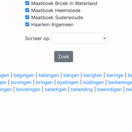
Maatboek Broek in Waterland
Maatboek Heemstede
Maatboek Suderwoude
Haarlem Algemeen
Sorteer op:
Zoek
ngen
|
begingen
|
belangen
|
bergen
|
berigten
|
beringe
|
b
gen
|
bovingen
|
bringen
|
byelingen
|
büdingen
|
bediening
ingen
|
bevelingen
|
beledigen
|
belending
|
beeindigen
|
be