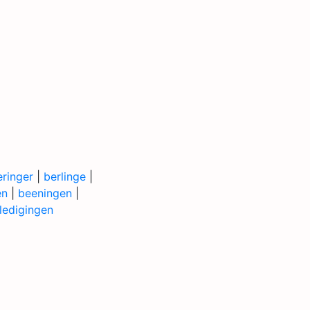
eringer
|
berlinge
|
en
|
beeningen
|
ledigingen