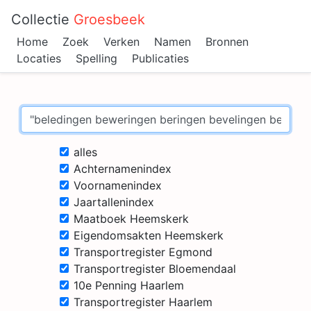
Collectie
Groesbeek
Home
Zoek
Verken
Namen
Bronnen
Locaties
Spelling
Publicaties
alles
Achternamenindex
Voornamenindex
Jaartallenindex
Maatboek Heemskerk
Eigendomsakten Heemskerk
Transportregister Egmond
Transportregister Bloemendaal
10e Penning Haarlem
Transportregister Haarlem