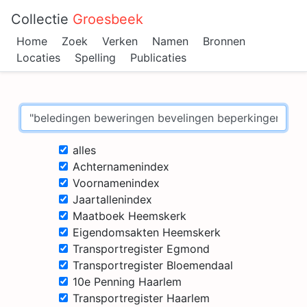
Collectie
Groesbeek
Home
Zoek
Verken
Namen
Bronnen
Locaties
Spelling
Publicaties
alles
Achternamenindex
Voornamenindex
Jaartallenindex
Maatboek Heemskerk
Eigendomsakten Heemskerk
Transportregister Egmond
Transportregister Bloemendaal
10e Penning Haarlem
Transportregister Haarlem