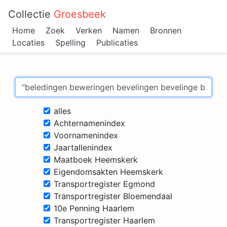
Collectie
Groesbeek
Home
Zoek
Verken
Namen
Bronnen
Locaties
Spelling
Publicaties
alles
Achternamenindex
Voornamenindex
Jaartallenindex
Maatboek Heemskerk
Eigendomsakten Heemskerk
Transportregister Egmond
Transportregister Bloemendaal
10e Penning Haarlem
Transportregister Haarlem