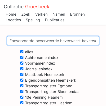
Collectie
Groesbeek
Home
Zoek
Verken
Namen
Bronnen
Locaties
Spelling
Publicaties
alles
Achternamenindex
Voornamenindex
Jaartallenindex
Maatboek Heemskerk
Eigendomsakten Heemskerk
Transportregister Egmond
Transportregister Bloemendaal
10e Penning Haarlem
Transportregister Haarlem