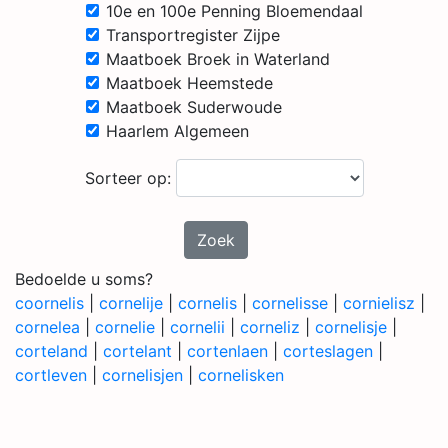
10e en 100e Penning Bloemendaal
Transportregister Zijpe
Maatboek Broek in Waterland
Maatboek Heemstede
Maatboek Suderwoude
Haarlem Algemeen
Sorteer op:
Zoek
Bedoelde u soms?
coornelis
|
cornelije
|
cornelis
|
cornelisse
|
cornielisz
|
cornelea
|
cornelie
|
cornelii
|
corneliz
|
cornelisje
|
corteland
|
cortelant
|
cortenlaen
|
corteslagen
|
cortleven
|
cornelisjen
|
cornelisken