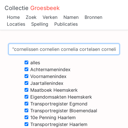
Collectie
Groesbeek
Home
Zoek
Verken
Namen
Bronnen
Locaties
Spelling
Publicaties
alles
Achternamenindex
Voornamenindex
Jaartallenindex
Maatboek Heemskerk
Eigendomsakten Heemskerk
Transportregister Egmond
Transportregister Bloemendaal
10e Penning Haarlem
Transportregister Haarlem