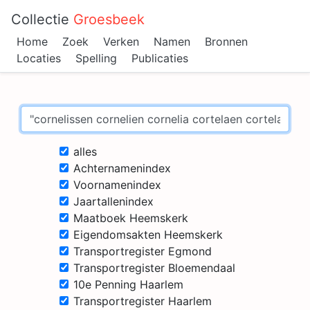
Collectie
Groesbeek
Home
Zoek
Verken
Namen
Bronnen
Locaties
Spelling
Publicaties
alles
Achternamenindex
Voornamenindex
Jaartallenindex
Maatboek Heemskerk
Eigendomsakten Heemskerk
Transportregister Egmond
Transportregister Bloemendaal
10e Penning Haarlem
Transportregister Haarlem