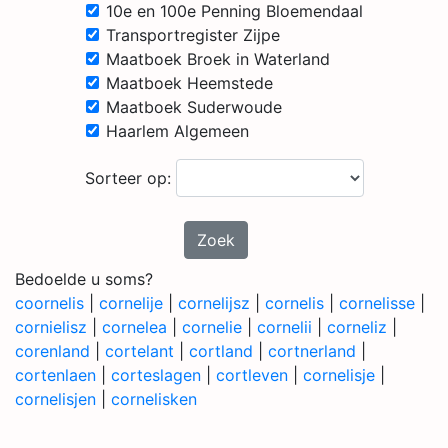
10e en 100e Penning Bloemendaal
Transportregister Zijpe
Maatboek Broek in Waterland
Maatboek Heemstede
Maatboek Suderwoude
Haarlem Algemeen
Sorteer op:
Zoek
Bedoelde u soms?
coornelis
|
cornelije
|
cornelijsz
|
cornelis
|
cornelisse
|
cornielisz
|
cornelea
|
cornelie
|
cornelii
|
corneliz
|
corenland
|
cortelant
|
cortland
|
cortnerland
|
cortenlaen
|
corteslagen
|
cortleven
|
cornelisje
|
cornelisjen
|
cornelisken