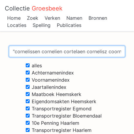
Collectie
Groesbeek
Home
Zoek
Verken
Namen
Bronnen
Locaties
Spelling
Publicaties
alles
Achternamenindex
Voornamenindex
Jaartallenindex
Maatboek Heemskerk
Eigendomsakten Heemskerk
Transportregister Egmond
Transportregister Bloemendaal
10e Penning Haarlem
Transportregister Haarlem