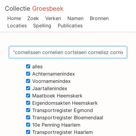
Collectie
Groesbeek
Home
Zoek
Verken
Namen
Bronnen
Locaties
Spelling
Publicaties
alles
Achternamenindex
Voornamenindex
Jaartallenindex
Maatboek Heemskerk
Eigendomsakten Heemskerk
Transportregister Egmond
Transportregister Bloemendaal
10e Penning Haarlem
Transportregister Haarlem