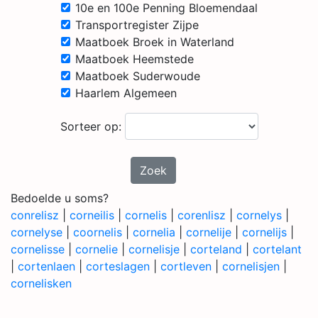
10e en 100e Penning Bloemendaal
Transportregister Zijpe
Maatboek Broek in Waterland
Maatboek Heemstede
Maatboek Suderwoude
Haarlem Algemeen
Sorteer op:
Zoek
Bedoelde u soms?
conrelisz
|
corneilis
|
cornelis
|
corenlisz
|
cornelys
|
cornelyse
|
coornelis
|
cornelia
|
cornelije
|
cornelijs
|
cornelisse
|
cornelie
|
cornelisje
|
corteland
|
cortelant
|
cortenlaen
|
corteslagen
|
cortleven
|
cornelisjen
|
cornelisken