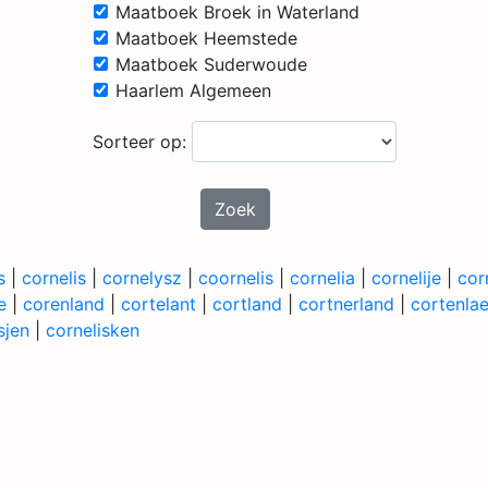
Maatboek Broek in Waterland
Maatboek Heemstede
Maatboek Suderwoude
Haarlem Algemeen
Sorteer op:
Zoek
s
|
cornelis
|
cornelysz
|
coornelis
|
cornelia
|
cornelije
|
corn
e
|
corenland
|
cortelant
|
cortland
|
cortnerland
|
cortenla
sjen
|
cornelisken