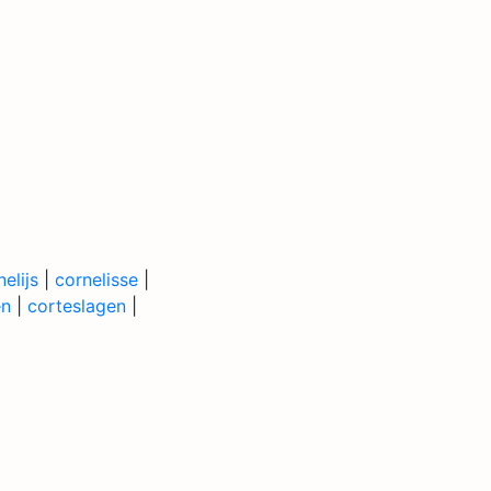
elijs
|
cornelisse
|
en
|
corteslagen
|