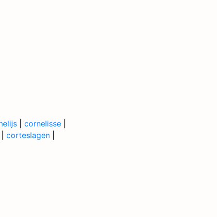
elijs
|
cornelisse
|
|
corteslagen
|