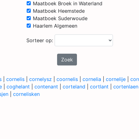
Maatboek Broek in Waterland
Maatboek Heemstede
Maatboek Suderwoude
Haarlem Algemeen
Sorteer op:
Zoek
s
|
cornelis
|
cornelysz
|
coornelis
|
cornelia
|
cornelije
|
corn
e
|
coghelant
|
contenant
|
corteland
|
cortlant
|
cortenlaen
sjen
|
cornelisken