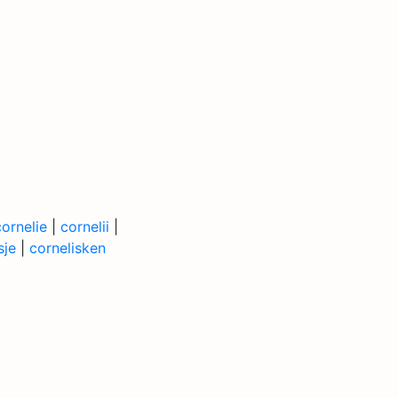
cornelie
|
cornelii
|
sje
|
cornelisken