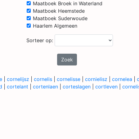
Maatboek Broek in Waterland
Maatboek Heemstede
Maatboek Suderwoude
Haarlem Algemeen
Sorteer op:
Zoek
e
|
cornelijsz
|
cornelis
|
cornelisse
|
cornielisz
|
cornelea
|
d
|
cortelant
|
cortenlaen
|
corteslagen
|
cortleven
|
corneli