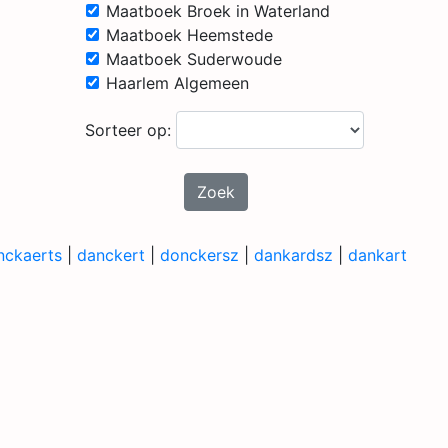
Maatboek Broek in Waterland
Maatboek Heemstede
Maatboek Suderwoude
Haarlem Algemeen
Sorteer op:
Zoek
nckaerts
|
danckert
|
donckersz
|
dankardsz
|
dankart