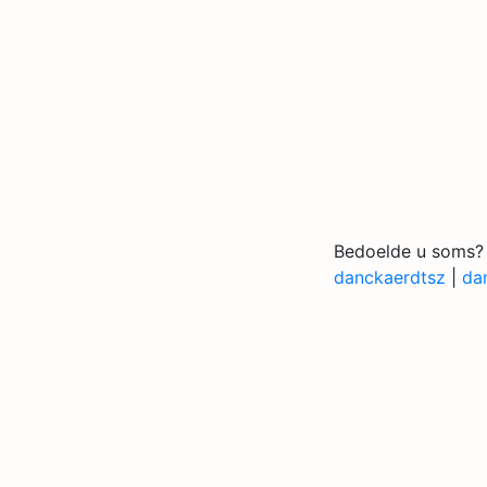
Bedoelde u soms?
danckaerdtsz
|
da