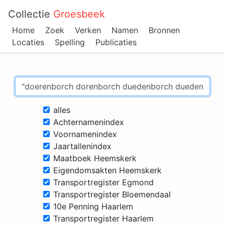
Collectie
Groesbeek
Home
Zoek
Verken
Namen
Bronnen
Locaties
Spelling
Publicaties
alles
Achternamenindex
Voornamenindex
Jaartallenindex
Maatboek Heemskerk
Eigendomsakten Heemskerk
Transportregister Egmond
Transportregister Bloemendaal
10e Penning Haarlem
Transportregister Haarlem