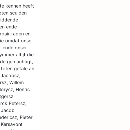
te kennen heeft
oten sculden
Biddende
ten ende
irbair raden en
oic omdat onse
r ende onser
ymmer altijt die
ende gemachtigt,
toten getale an
 Jacobsz,
rsz, Willem
lorysz, Henric
tgersz,
rck Petersz,
, Jacob
dericsz, Pieter
n Kersavont