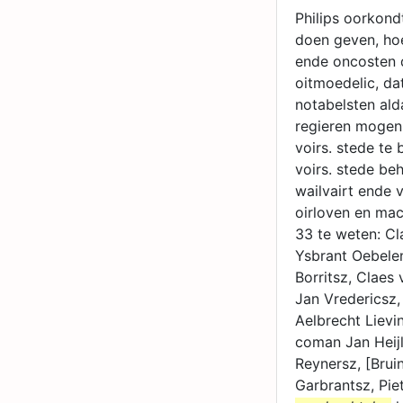
Philips oorkond
doen geven, hoe
ende oncosten 
oitmoedelic, d
notabelsten alda
regieren mogen 
voirs. stede te
voirs. stede beh
wailvairt ende 
oirloven en mac
33 te weten: Cl
Ysbrant Oebelen
Borritsz, Claes
Jan Vredericsz,
Aelbrecht Lievi
coman Jan Heijl
Reynersz, [Brui
Garbrantsz, Pie