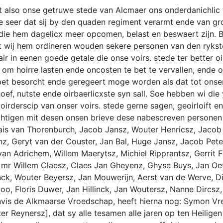
t also onse getruwe stede van Alcmaer ons onderdanichlic 
 seer dat sij by den quaden regiment verarmt ende van gr
die hem dagelicx meer opcomen, belast en beswaert zijn. 
at wij hem ordineren wouden sekere personen van den ryks
ir in eenen goede getale die onse voirs. stede ter better o
om hoirre lasten ende oncosten te bet te vervallen, ende 
 bet besorcht ende geregeert moge worden als dat tot onse
oef, nutste ende oirbaerlicxste syn sall. Soe hebben wi die 
voirderscip van onser voirs. stede gerne sagen, geoirloift 
htigen mit desen onsen brieve dese nabescreven personen 
ais van Thorenburch, Jacob Jansz, Wouter Henricsz, Jacob
z, Geryt van der Couster, Jan Bal, Huge Jansz, Jacob Pete
 van Adrichem, Willem Maerytsz, Michiel Ripprantsz, Gerrit F
 mr Willem Claesz, Claes Jan Gheyenz, Ghyse Buys, Jan Oe
nck, Wouter Beyersz, Jan Mouwerijn, Aerst van de Werve, Di
oo, Floris Duwer, Jan Hillinck, Jan Woutersz, Nanne Dircsz
nvis de Alkmaarse Vroedschap, heeft hierna nog: Symon Vre
ter Reynersz], dat sy alle tesamen alle jaren op ten Heilige