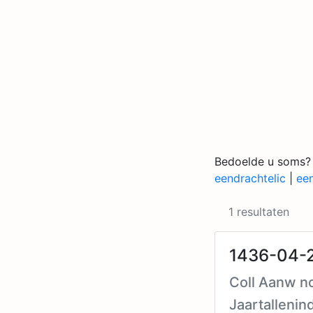
Bedoelde u soms?
eendrachtelic
|
ee
1 resultaten
1436-04-2
Coll Aanw no
Jaartallenin