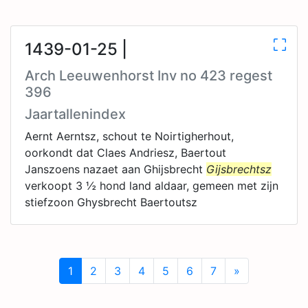
1439-01-25 |
Arch Leeuwenhorst Inv no 423 regest
396
Jaartallenindex
Aernt Aerntsz, schout te Noirtigherhout,
oorkondt dat Claes Andriesz, Baertout
Janszoens nazaet aan Ghijsbrecht
Gijsbrechtsz
verkoopt 3 ½ hond land aldaar, gemeen met zijn
stiefzoon Ghysbrecht Baertoutsz
1
2
3
4
5
6
7
»
Next