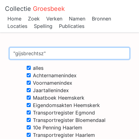
Collectie
Groesbeek
Home
Zoek
Verken
Namen
Bronnen
Locaties
Spelling
Publicaties
alles
Achternamenindex
Voornamenindex
Jaartallenindex
Maatboek Heemskerk
Eigendomsakten Heemskerk
Transportregister Egmond
Transportregister Bloemendaal
10e Penning Haarlem
Transportregister Haarlem