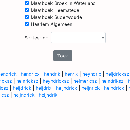
Maatboek Broek in Waterland
Maatboek Heemstede
Maatboek Suderwoude
Haarlem Algemeen
Sorteer op:
Zoek
hendrick
|
hendricx
|
hendrik
|
henrix
|
heyndrix
|
heijdricksz
ricksz
|
heinricksz
|
heyndricksz
|
heimericsz
|
heindriksz
|
icsz
|
heijdrick
|
heijdrix
|
heijndricx
|
heijnrick
|
heindrick
|
icsz
|
heijndrick
|
heijndrik