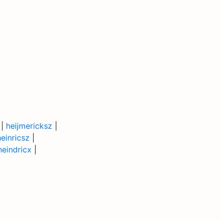
|
heijmericksz
|
heinricsz
|
heindricx
|