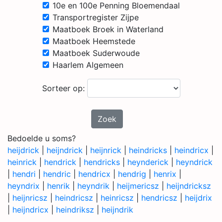
10e en 100e Penning Bloemendaal
Transportregister Zijpe
Maatboek Broek in Waterland
Maatboek Heemstede
Maatboek Suderwoude
Haarlem Algemeen
Sorteer op:
Zoek
Bedoelde u soms?
heijdrick
|
heijndrick
|
heijnrick
|
heindricks
|
heindricx
|
heinrick
|
hendrick
|
hendricks
|
heynderick
|
heyndrick
|
hendri
|
hendric
|
hendricx
|
hendrig
|
henrix
|
heyndrix
|
henrik
|
heyndrik
|
heijmericsz
|
heijndricksz
|
heijnricsz
|
heindricsz
|
heinricsz
|
hendricsz
|
heijdrix
|
heijndricx
|
heindriksz
|
heijndrik