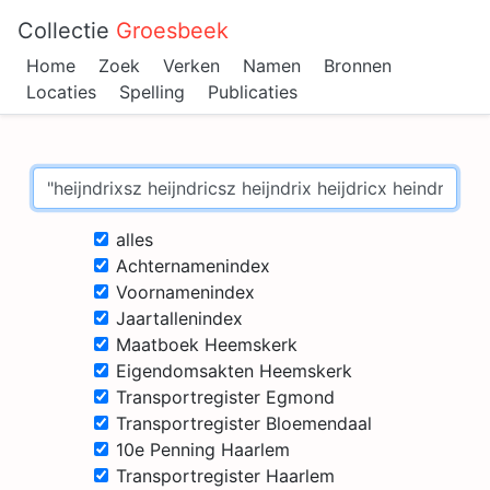
Collectie
Groesbeek
Home
Zoek
Verken
Namen
Bronnen
Locaties
Spelling
Publicaties
alles
Achternamenindex
Voornamenindex
Jaartallenindex
Maatboek Heemskerk
Eigendomsakten Heemskerk
Transportregister Egmond
Transportregister Bloemendaal
10e Penning Haarlem
Transportregister Haarlem