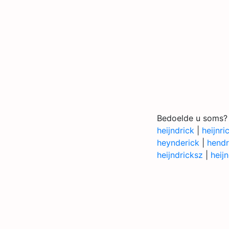
Bedoelde u soms?
heijndrick
|
heijnri
heynderick
|
hendr
heijndricksz
|
heij