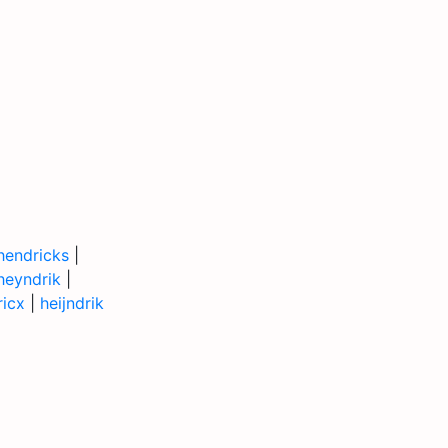
hendricks
|
heyndrik
|
ricx
|
heijndrik