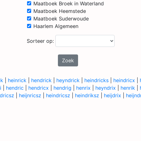
Maatboek Broek in Waterland
Maatboek Heemstede
Maatboek Suderwoude
Haarlem Algemeen
Sorteer op:
Zoek
ck
|
heinrick
|
hendrick
|
heyndrick
|
heindricks
|
heindricx
|
i
|
hendric
|
hendricx
|
hendrig
|
henrix
|
heyndrix
|
henrik
|
ndricsz
|
heijnricsz
|
heindricsz
|
heindriksz
|
heijdrix
|
heijnd