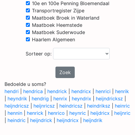
10e en 100e Penning Bloemendaal
Transportregister Zijpe
Maatboek Broek in Waterland
Maatboek Heemstede
Maatboek Suderwoude
Haarlem Algemeen
Sorteer op:
Zoek
Bedoelde u soms?
hendri
|
hendrica
|
hendrick
|
hendricx
|
henrici
|
henrik
|
heyndrik
|
hendrig
|
henrix
|
heyndrix
|
heijndricksz
|
heijndricsz
|
heijnricsz
|
heindricsz
|
heindriksz
|
heinric
|
hennin
|
henrick
|
henrico
|
heynric
|
heijdricx
|
heijnric
|
heindric
|
heijndrick
|
heijndricx
|
heijndrik