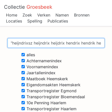
Collectie
Groesbeek
Home
Zoek
Verken
Namen
Bronnen
Locaties
Spelling
Publicaties
alles
Achternamenindex
Voornamenindex
Jaartallenindex
Maatboek Heemskerk
Eigendomsakten Heemskerk
Transportregister Egmond
Transportregister Bloemendaal
10e Penning Haarlem
Transportregister Haarlem