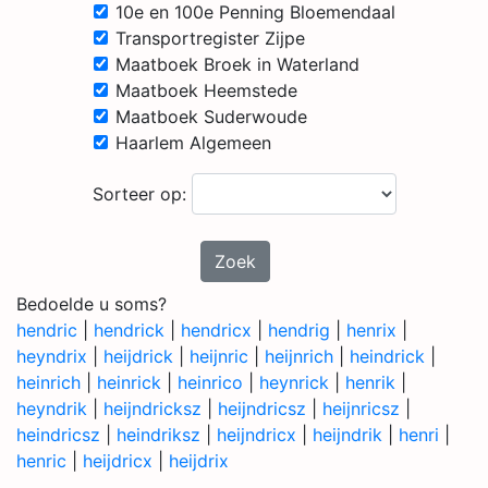
10e en 100e Penning Bloemendaal
Transportregister Zijpe
Maatboek Broek in Waterland
Maatboek Heemstede
Maatboek Suderwoude
Haarlem Algemeen
Sorteer op:
Zoek
Bedoelde u soms?
hendric
|
hendrick
|
hendricx
|
hendrig
|
henrix
|
heyndrix
|
heijdrick
|
heijnric
|
heijnrich
|
heindrick
|
heinrich
|
heinrick
|
heinrico
|
heynrick
|
henrik
|
heyndrik
|
heijndricksz
|
heijndricsz
|
heijnricsz
|
heindricsz
|
heindriksz
|
heijndricx
|
heijndrik
|
henri
|
henric
|
heijdricx
|
heijdrix