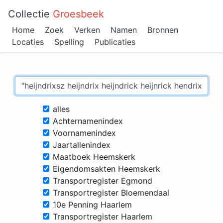
Collectie
Groesbeek
Home
Zoek
Verken
Namen
Bronnen
Locaties
Spelling
Publicaties
alles
Achternamenindex
Voornamenindex
Jaartallenindex
Maatboek Heemskerk
Eigendomsakten Heemskerk
Transportregister Egmond
Transportregister Bloemendaal
10e Penning Haarlem
Transportregister Haarlem