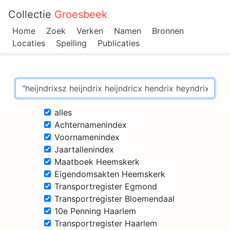
Collectie
Groesbeek
Home
Zoek
Verken
Namen
Bronnen
Locaties
Spelling
Publicaties
alles
Achternamenindex
Voornamenindex
Jaartallenindex
Maatboek Heemskerk
Eigendomsakten Heemskerk
Transportregister Egmond
Transportregister Bloemendaal
10e Penning Haarlem
Transportregister Haarlem