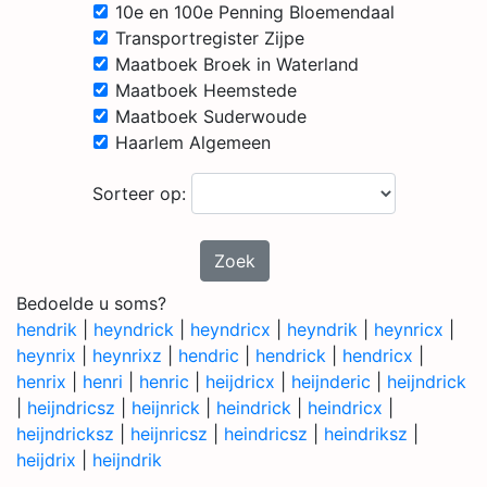
10e en 100e Penning Bloemendaal
Transportregister Zijpe
Maatboek Broek in Waterland
Maatboek Heemstede
Maatboek Suderwoude
Haarlem Algemeen
Sorteer op:
Zoek
Bedoelde u soms?
hendrik
|
heyndrick
|
heyndricx
|
heyndrik
|
heynricx
|
heynrix
|
heynrixz
|
hendric
|
hendrick
|
hendricx
|
henrix
|
henri
|
henric
|
heijdricx
|
heijnderic
|
heijndrick
|
heijndricsz
|
heijnrick
|
heindrick
|
heindricx
|
heijndricksz
|
heijnricsz
|
heindricsz
|
heindriksz
|
heijdrix
|
heijndrik