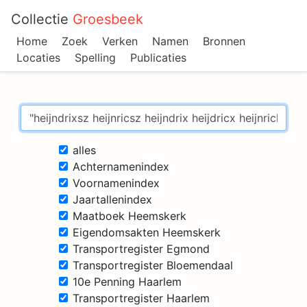
Collectie
Groesbeek
Home
Zoek
Verken
Namen
Bronnen
Locaties
Spelling
Publicaties
alles
Achternamenindex
Voornamenindex
Jaartallenindex
Maatboek Heemskerk
Eigendomsakten Heemskerk
Transportregister Egmond
Transportregister Bloemendaal
10e Penning Haarlem
Transportregister Haarlem