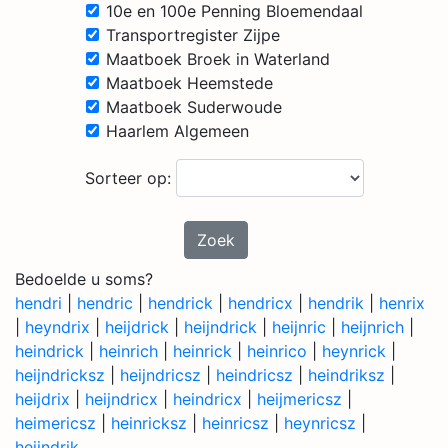
10e en 100e Penning Bloemendaal
Transportregister Zijpe
Maatboek Broek in Waterland
Maatboek Heemstede
Maatboek Suderwoude
Haarlem Algemeen
Sorteer op:
Zoek
Bedoelde u soms?
hendri
|
hendric
|
hendrick
|
hendricx
|
hendrik
|
henrix
|
heyndrix
|
heijdrick
|
heijndrick
|
heijnric
|
heijnrich
|
heindrick
|
heinrich
|
heinrick
|
heinrico
|
heynrick
|
heijndricksz
|
heijndricsz
|
heindricsz
|
heindriksz
|
heijdrix
|
heijndricx
|
heindricx
|
heijmericsz
|
heimericsz
|
heinricksz
|
heinricsz
|
heynricsz
|
heijndrik