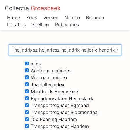
Collectie
Groesbeek
Home
Zoek
Verken
Namen
Bronnen
Locaties
Spelling
Publicaties
alles
Achternamenindex
Voornamenindex
Jaartallenindex
Maatboek Heemskerk
Eigendomsakten Heemskerk
Transportregister Egmond
Transportregister Bloemendaal
10e Penning Haarlem
Transportregister Haarlem