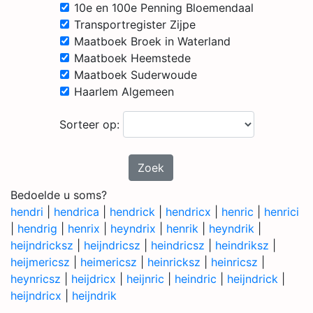
10e en 100e Penning Bloemendaal
Transportregister Zijpe
Maatboek Broek in Waterland
Maatboek Heemstede
Maatboek Suderwoude
Haarlem Algemeen
Sorteer op:
Zoek
Bedoelde u soms?
hendri
|
hendrica
|
hendrick
|
hendricx
|
henric
|
henrici
|
hendrig
|
henrix
|
heyndrix
|
henrik
|
heyndrik
|
heijndricksz
|
heijndricsz
|
heindricsz
|
heindriksz
|
heijmericsz
|
heimericsz
|
heinricksz
|
heinricsz
|
heynricsz
|
heijdricx
|
heijnric
|
heindric
|
heijndrick
|
heijndricx
|
heijndrik