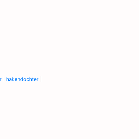
r
|
hakendochter
|