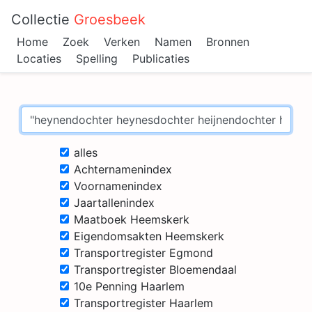
Collectie
Groesbeek
Home
Zoek
Verken
Namen
Bronnen
Locaties
Spelling
Publicaties
alles
Achternamenindex
Voornamenindex
Jaartallenindex
Maatboek Heemskerk
Eigendomsakten Heemskerk
Transportregister Egmond
Transportregister Bloemendaal
10e Penning Haarlem
Transportregister Haarlem