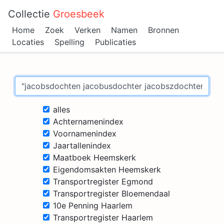
Collectie
Groesbeek
Home
Zoek
Verken
Namen
Bronnen
Locaties
Spelling
Publicaties
alles
Achternamenindex
Voornamenindex
Jaartallenindex
Maatboek Heemskerk
Eigendomsakten Heemskerk
Transportregister Egmond
Transportregister Bloemendaal
10e Penning Haarlem
Transportregister Haarlem