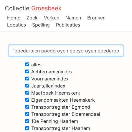
Collectie
Groesbeek
Home
Zoek
Verken
Namen
Bronnen
Locaties
Spelling
Publicaties
alles
Achternamenindex
Voornamenindex
Jaartallenindex
Maatboek Heemskerk
Eigendomsakten Heemskerk
Transportregister Egmond
Transportregister Bloemendaal
10e Penning Haarlem
Transportregister Haarlem