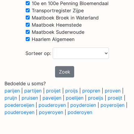
10e en 100e Penning Bloemendaal
Transportregister Zijpe
Maatboek Broek in Waterland
Maatboek Heemstede
Maatboek Suderwoude
Haarlem Algemeen
Sorteer op:
Zoek
Bedoelde u soms?
parijen
|
partijen
|
proijet
|
proijs
|
propren
|
proven
|
pruijn
|
pruisen
|
paveijen
|
poelijen
|
proeijs
|
proeijt
|
poederoeijen
|
pouderoyen
|
poyderoien
|
poyeroijen
|
pouderoeyen
|
poyeroyen
|
poderoyen