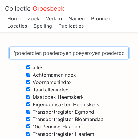
Collectie
Groesbeek
Home
Zoek
Verken
Namen
Bronnen
Locaties
Spelling
Publicaties
alles
Achternamenindex
Voornamenindex
Jaartallenindex
Maatboek Heemskerk
Eigendomsakten Heemskerk
Transportregister Egmond
Transportregister Bloemendaal
10e Penning Haarlem
Transportregister Haarlem