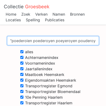
Collectie
Groesbeek
Home
Zoek
Verken
Namen
Bronnen
Locaties
Spelling
Publicaties
alles
Achternamenindex
Voornamenindex
Jaartallenindex
Maatboek Heemskerk
Eigendomsakten Heemskerk
Transportregister Egmond
Transportregister Bloemendaal
10e Penning Haarlem
Transportregister Haarlem