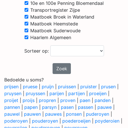
10e en 100e Penning Bloemendaal
Transportregister Zijpe
Maatboek Broek in Waterland
Maatboek Heemstede
Maatboek Suderwoude
Haarlem Algemeen
Sorteer op:
Zoek
Bedoelde u soms?
prijsen
|
pruese
|
pruijn
|
pruissen
|
pruister
|
prusen
|
pruysen
|
pruyssen
|
parijen
|
partijen
|
proeijen
|
proijet
|
proijs
|
propren
|
proven
|
paen
|
panden
|
pannen
|
papen
|
parsyn
|
pasen
|
passen
|
pauwe
|
pauwel
|
pauwen
|
pauwes
|
ponsen
|
puderoyen
|
poderoyen
|
pouderoyen
|
poederoeijen
|
poyderoien
|
poyeroijen
|
pouderoeyen
|
poyeroyen