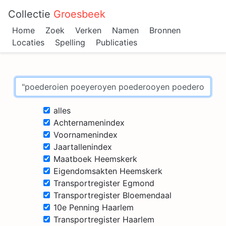
Collectie
Groesbeek
Home
Zoek
Verken
Namen
Bronnen
Locaties
Spelling
Publicaties
alles
Achternamenindex
Voornamenindex
Jaartallenindex
Maatboek Heemskerk
Eigendomsakten Heemskerk
Transportregister Egmond
Transportregister Bloemendaal
10e Penning Haarlem
Transportregister Haarlem