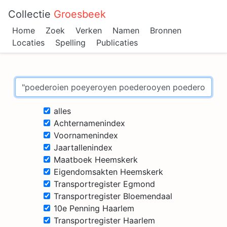
Collectie
Groesbeek
Home
Zoek
Verken
Namen
Bronnen
Locaties
Spelling
Publicaties
alles
Achternamenindex
Voornamenindex
Jaartallenindex
Maatboek Heemskerk
Eigendomsakten Heemskerk
Transportregister Egmond
Transportregister Bloemendaal
10e Penning Haarlem
Transportregister Haarlem