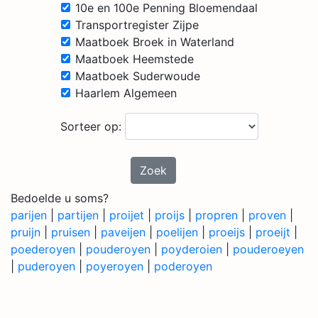
10e en 100e Penning Bloemendaal
Transportregister Zijpe
Maatboek Broek in Waterland
Maatboek Heemstede
Maatboek Suderwoude
Haarlem Algemeen
Sorteer op:
Zoek
Bedoelde u soms?
parijen
|
partijen
|
proijet
|
proijs
|
propren
|
proven
|
pruijn
|
pruisen
|
paveijen
|
poelijen
|
proeijs
|
proeijt
|
poederoyen
|
pouderoyen
|
poyderoien
|
pouderoeyen
|
puderoyen
|
poyeroyen
|
poderoyen