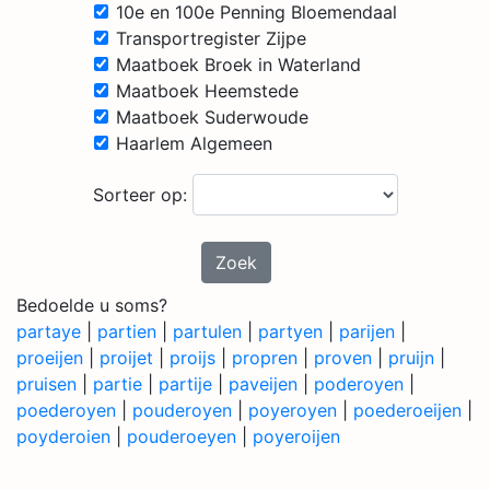
10e en 100e Penning Bloemendaal
Transportregister Zijpe
Maatboek Broek in Waterland
Maatboek Heemstede
Maatboek Suderwoude
Haarlem Algemeen
Sorteer op:
Zoek
Bedoelde u soms?
partaye
|
partien
|
partulen
|
partyen
|
parijen
|
proeijen
|
proijet
|
proijs
|
propren
|
proven
|
pruijn
|
pruisen
|
partie
|
partije
|
paveijen
|
poderoyen
|
poederoyen
|
pouderoyen
|
poyeroyen
|
poederoeijen
|
poyderoien
|
pouderoeyen
|
poyeroijen