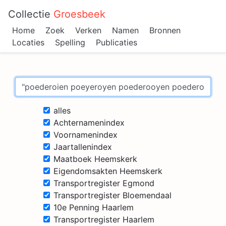
Collectie
Groesbeek
Home
Zoek
Verken
Namen
Bronnen
Locaties
Spelling
Publicaties
alles
Achternamenindex
Voornamenindex
Jaartallenindex
Maatboek Heemskerk
Eigendomsakten Heemskerk
Transportregister Egmond
Transportregister Bloemendaal
10e Penning Haarlem
Transportregister Haarlem