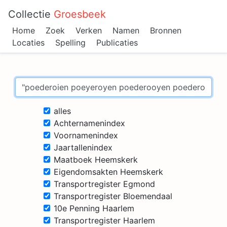
Collectie
Groesbeek
Home
Zoek
Verken
Namen
Bronnen
Locaties
Spelling
Publicaties
alles
Achternamenindex
Voornamenindex
Jaartallenindex
Maatboek Heemskerk
Eigendomsakten Heemskerk
Transportregister Egmond
Transportregister Bloemendaal
10e Penning Haarlem
Transportregister Haarlem