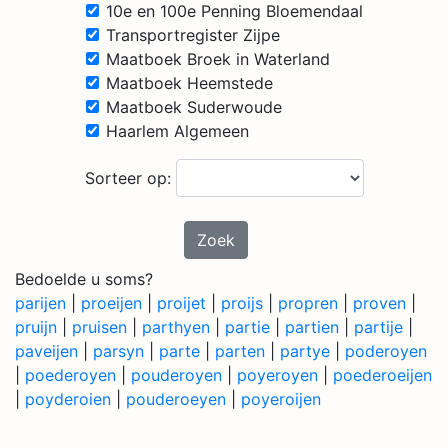
10e en 100e Penning Bloemendaal
Transportregister Zijpe
Maatboek Broek in Waterland
Maatboek Heemstede
Maatboek Suderwoude
Haarlem Algemeen
Sorteer op:
Zoek
Bedoelde u soms?
parijen
|
proeijen
|
proijet
|
proijs
|
propren
|
proven
|
pruijn
|
pruisen
|
parthyen
|
partie
|
partien
|
partije
|
paveijen
|
parsyn
|
parte
|
parten
|
partye
|
poderoyen
|
poederoyen
|
pouderoyen
|
poyeroyen
|
poederoeijen
|
poyderoien
|
pouderoeyen
|
poyeroijen