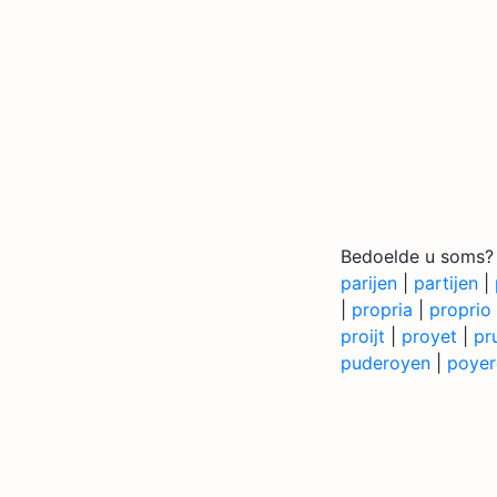
Bedoelde u soms?
parijen
|
partijen
|
|
propria
|
proprio
proijt
|
proyet
|
pru
puderoyen
|
poyer