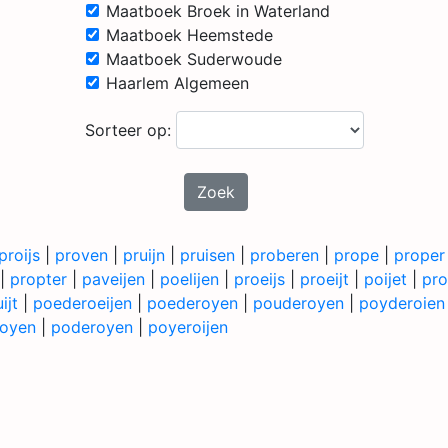
Maatboek Broek in Waterland
Maatboek Heemstede
Maatboek Suderwoude
Haarlem Algemeen
Sorteer op:
Zoek
proijs
|
proven
|
pruijn
|
pruisen
|
proberen
|
prope
|
proper
|
propter
|
paveijen
|
poelijen
|
proeijs
|
proeijt
|
poijet
|
pro
ijt
|
poederoeijen
|
poederoyen
|
pouderoyen
|
poyderoien
oyen
|
poderoyen
|
poyeroijen