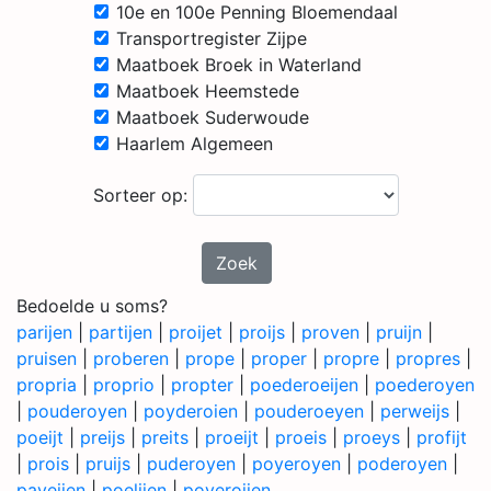
10e en 100e Penning Bloemendaal
Transportregister Zijpe
Maatboek Broek in Waterland
Maatboek Heemstede
Maatboek Suderwoude
Haarlem Algemeen
Sorteer op:
Zoek
Bedoelde u soms?
parijen
|
partijen
|
proijet
|
proijs
|
proven
|
pruijn
|
pruisen
|
proberen
|
prope
|
proper
|
propre
|
propres
|
propria
|
proprio
|
propter
|
poederoeijen
|
poederoyen
|
pouderoyen
|
poyderoien
|
pouderoeyen
|
perweijs
|
poeijt
|
preijs
|
preits
|
proeijt
|
proeis
|
proeys
|
profijt
|
prois
|
pruijs
|
puderoyen
|
poyeroyen
|
poderoyen
|
paveijen
|
poelijen
|
poyeroijen