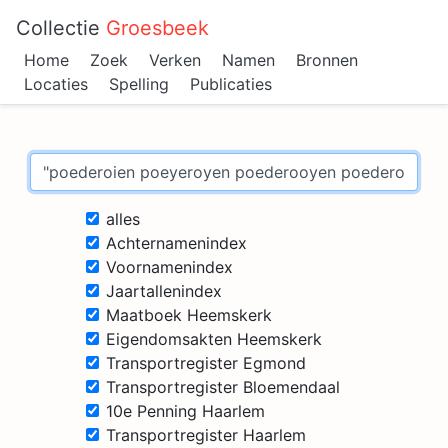
Collectie
Groesbeek
Home
Zoek
Verken
Namen
Bronnen
Locaties
Spelling
Publicaties
alles
Achternamenindex
Voornamenindex
Jaartallenindex
Maatboek Heemskerk
Eigendomsakten Heemskerk
Transportregister Egmond
Transportregister Bloemendaal
10e Penning Haarlem
Transportregister Haarlem