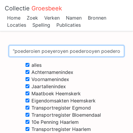
Collectie
Groesbeek
Home
Zoek
Verken
Namen
Bronnen
Locaties
Spelling
Publicaties
alles
Achternamenindex
Voornamenindex
Jaartallenindex
Maatboek Heemskerk
Eigendomsakten Heemskerk
Transportregister Egmond
Transportregister Bloemendaal
10e Penning Haarlem
Transportregister Haarlem