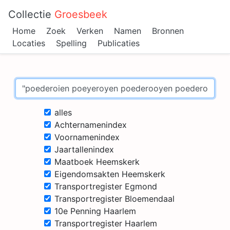
Collectie
Groesbeek
Home
Zoek
Verken
Namen
Bronnen
Locaties
Spelling
Publicaties
alles
Achternamenindex
Voornamenindex
Jaartallenindex
Maatboek Heemskerk
Eigendomsakten Heemskerk
Transportregister Egmond
Transportregister Bloemendaal
10e Penning Haarlem
Transportregister Haarlem