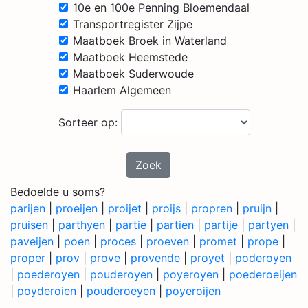
10e en 100e Penning Bloemendaal
Transportregister Zijpe
Maatboek Broek in Waterland
Maatboek Heemstede
Maatboek Suderwoude
Haarlem Algemeen
Sorteer op:
Zoek
Bedoelde u soms?
parijen
|
proeijen
|
proijet
|
proijs
|
propren
|
pruijn
|
pruisen
|
parthyen
|
partie
|
partien
|
partije
|
partyen
|
paveijen
|
poen
|
proces
|
proeven
|
promet
|
prope
|
proper
|
prov
|
prove
|
provende
|
proyet
|
poderoyen
|
poederoyen
|
pouderoyen
|
poyeroyen
|
poederoeijen
|
poyderoien
|
pouderoeyen
|
poyeroijen