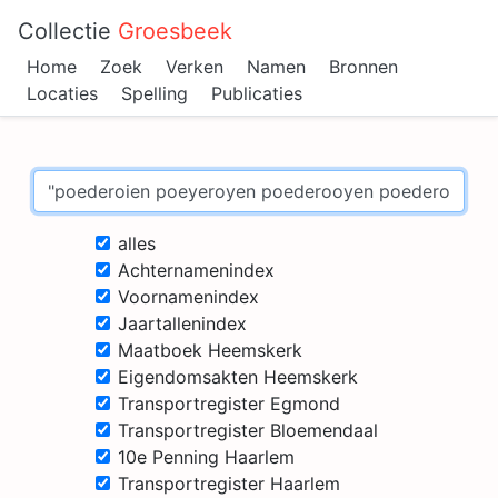
Collectie
Groesbeek
Home
Zoek
Verken
Namen
Bronnen
Locaties
Spelling
Publicaties
alles
Achternamenindex
Voornamenindex
Jaartallenindex
Maatboek Heemskerk
Eigendomsakten Heemskerk
Transportregister Egmond
Transportregister Bloemendaal
10e Penning Haarlem
Transportregister Haarlem