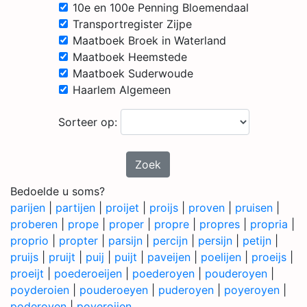
10e en 100e Penning Bloemendaal
Transportregister Zijpe
Maatboek Broek in Waterland
Maatboek Heemstede
Maatboek Suderwoude
Haarlem Algemeen
Sorteer op:
Zoek
Bedoelde u soms?
parijen
|
partijen
|
proijet
|
proijs
|
proven
|
pruisen
|
proberen
|
prope
|
proper
|
propre
|
propres
|
propria
|
proprio
|
propter
|
parsijn
|
percijn
|
persijn
|
petijn
|
pruijs
|
pruijt
|
puij
|
puijt
|
paveijen
|
poelijen
|
proeijs
|
proeijt
|
poederoeijen
|
poederoyen
|
pouderoyen
|
poyderoien
|
pouderoeyen
|
puderoyen
|
poyeroyen
|
poderoyen
|
poyeroijen