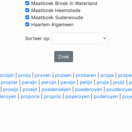
Maatboek Broek in Waterland
Maatboek Heemstede
Maatboek Suderwoude
Haarlem Algemeen
Sorteer op:
Zoek
proijet
|
proijs
|
proven
|
pruisen
|
proberen
|
prope
|
prope
|
propter
|
parsijn
|
percijn
|
persijn
|
petijn
|
pruijs
|
pruijt
|
p
|
proeijs
|
proeijt
|
poederoeijen
|
poederoyen
|
pouderoye
deroyen
|
proporis
|
propriis
|
poyeroyen
|
poderoyen
|
poye