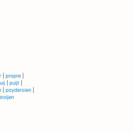
r
|
propre
|
uij
|
puijt
|
n
|
poyderoien
|
roijen