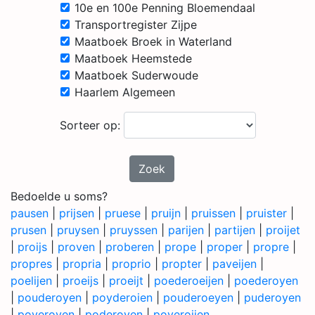
10e en 100e Penning Bloemendaal
Transportregister Zijpe
Maatboek Broek in Waterland
Maatboek Heemstede
Maatboek Suderwoude
Haarlem Algemeen
Sorteer op:
Zoek
Bedoelde u soms?
pausen
|
prijsen
|
pruese
|
pruijn
|
pruissen
|
pruister
|
prusen
|
pruysen
|
pruyssen
|
parijen
|
partijen
|
proijet
|
proijs
|
proven
|
proberen
|
prope
|
proper
|
propre
|
propres
|
propria
|
proprio
|
propter
|
paveijen
|
poelijen
|
proeijs
|
proeijt
|
poederoeijen
|
poederoyen
|
pouderoyen
|
poyderoien
|
pouderoeyen
|
puderoyen
|
poyeroyen
|
poderoyen
|
poyeroijen