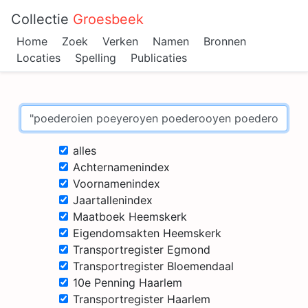
Collectie
Groesbeek
Home
Zoek
Verken
Namen
Bronnen
Locaties
Spelling
Publicaties
alles
Achternamenindex
Voornamenindex
Jaartallenindex
Maatboek Heemskerk
Eigendomsakten Heemskerk
Transportregister Egmond
Transportregister Bloemendaal
10e Penning Haarlem
Transportregister Haarlem