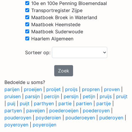
10e en 100e Penning Bloemendaal
Transportregister Zijpe
Maatboek Broek in Waterland
Maatboek Heemstede
Maatboek Suderwoude
Haarlem Algemeen
Sorteer op:
Zoek
Bedoelde u soms?
parijen
|
proeijen
|
proijet
|
proijs
|
propren
|
proven
|
pruisen
|
parsijn
|
percijn
|
persijn
|
petijn
|
pruijs
|
pruijt
|
puij
|
puijt
|
parthyen
|
partie
|
partien
|
partije
|
partyen
|
paveijen
|
poederoeijen
|
poederoyen
|
pouderoyen
|
poyderoien
|
pouderoeyen
|
puderoyen
|
poyeroyen
|
poyeroijen