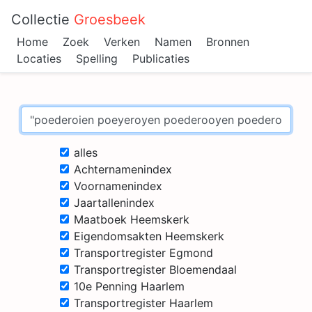
Collectie
Groesbeek
Home
Zoek
Verken
Namen
Bronnen
Locaties
Spelling
Publicaties
alles
Achternamenindex
Voornamenindex
Jaartallenindex
Maatboek Heemskerk
Eigendomsakten Heemskerk
Transportregister Egmond
Transportregister Bloemendaal
10e Penning Haarlem
Transportregister Haarlem