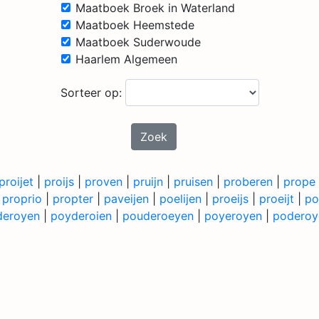
Maatboek Broek in Waterland
Maatboek Heemstede
Maatboek Suderwoude
Haarlem Algemeen
Sorteer op:
Zoek
proijet
|
proijs
|
proven
|
pruijn
|
pruisen
|
proberen
|
prope
|
proprio
|
propter
|
paveijen
|
poelijen
|
proeijs
|
proeijt
|
po
deroyen
|
poyderoien
|
pouderoeyen
|
poyeroyen
|
poderoy