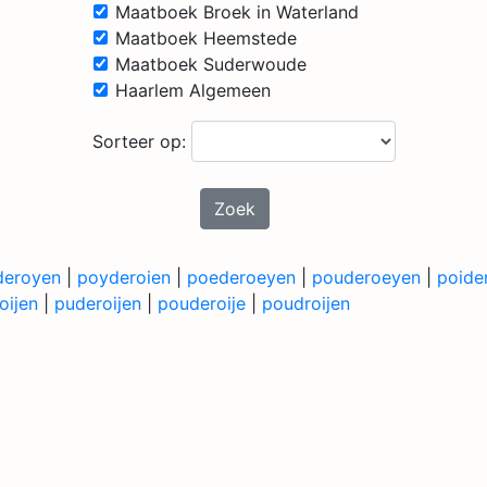
Maatboek Broek in Waterland
Maatboek Heemstede
Maatboek Suderwoude
Haarlem Algemeen
Sorteer op:
Zoek
deroyen
|
poyderoien
|
poederoeyen
|
pouderoeyen
|
poide
oijen
|
puderoijen
|
pouderoije
|
poudroijen