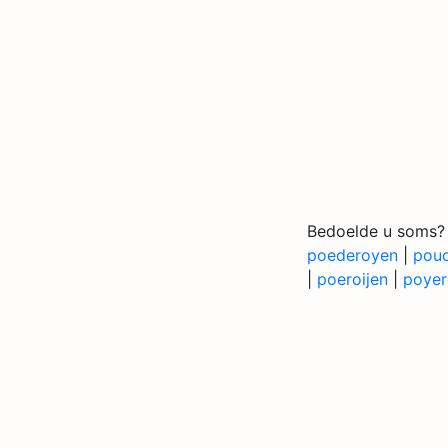
Bedoelde u soms?
poederoyen
|
pou
|
poeroijen
|
poyer