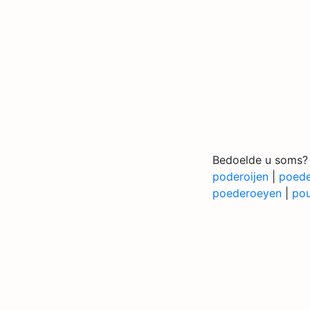
Bedoelde u soms?
poderoijen
|
poed
poederoeyen
|
po