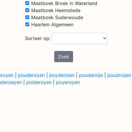
Maatboek Broek in Waterland
Maatboek Heemstede
Maatboek Suderwoude
Haarlem Algemeen
Sorteer op:
Zoek
eroyen
|
pouderoyen
|
poyderoien
|
pouderoije
|
poudroijen
uderoeyen
|
poideroyen
|
poyeroyen