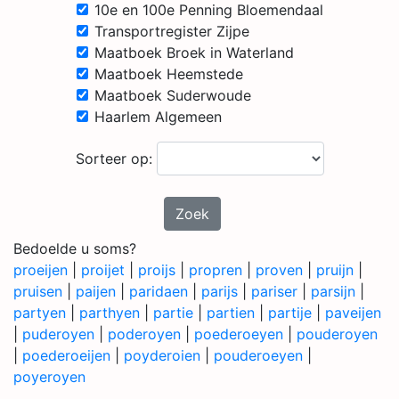
10e en 100e Penning Bloemendaal
Transportregister Zijpe
Maatboek Broek in Waterland
Maatboek Heemstede
Maatboek Suderwoude
Haarlem Algemeen
Sorteer op:
Zoek
Bedoelde u soms?
proeijen
|
proijet
|
proijs
|
propren
|
proven
|
pruijn
|
pruisen
|
paijen
|
paridaen
|
parijs
|
pariser
|
parsijn
|
partyen
|
parthyen
|
partie
|
partien
|
partije
|
paveijen
|
puderoyen
|
poderoyen
|
poederoeyen
|
pouderoyen
|
poederoeijen
|
poyderoien
|
pouderoeyen
|
poyeroyen