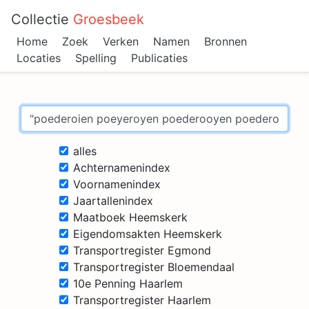
Collectie
Groesbeek
Home
Zoek
Verken
Namen
Bronnen
Locaties
Spelling
Publicaties
alles
Achternamenindex
Voornamenindex
Jaartallenindex
Maatboek Heemskerk
Eigendomsakten Heemskerk
Transportregister Egmond
Transportregister Bloemendaal
10e Penning Haarlem
Transportregister Haarlem